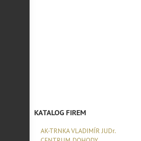
ÍLAT NOVINKY Z
CH ULIC
váš email
KATALOG FIREM
AK-TRNKA VLADIMÍR JUDr.
CENTRUM DOHODY