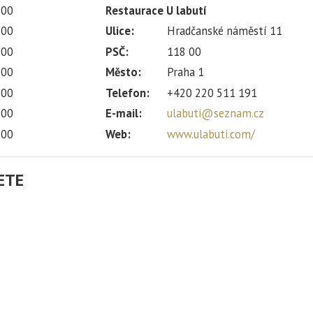
:00
Restaurace U labutí
:00
Ulice:
Hradčanské náměstí 11
:00
PSČ:
118 00
:00
Město:
Praha 1
:00
Telefon:
+420 220 511 191
:00
E-mail:
ulabuti@seznam.cz
:00
Web:
www.ulabuti.com/
ETE