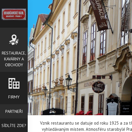
RESTAURACE,
KAVÁRNY A
OBCHODY
FIRMY
PARTNEŘI
Vznik restaurantu se datuje od roku 1925 a za třič
SÍDLÍTE ZDE?
vyhledávaným místem. Atmosféru starobylé Prah