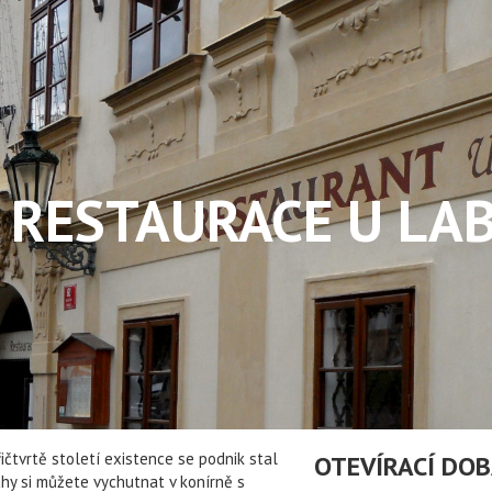
RESTAURACE U LA
tvrtě století existence se podnik stal
OTEVÍRACÍ DO
y si můžete vychutnat v konírně s