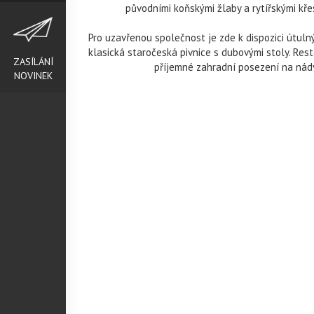
původními koňskými žlaby a rytířskými kře
Pro uzavřenou společnost je zde k dispozici útuln
klasická staročeská pivnice s dubovými stoly. Res
ZASÍLÁNÍ
příjemné zahradní posezení na nádv
NOVINEK