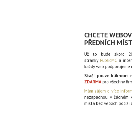
CHCETE WEBOV
PŘEDNÍCH MÍS
Už to bude skoro 20
stránky
PublicMC
a inte
každý web podporujeme na
Stačí pouze kliknout 
ZDARMA
pro všechny firm
Mám zájem o více inform
nezapadnou v žádném vy
místa bez větších potíží a