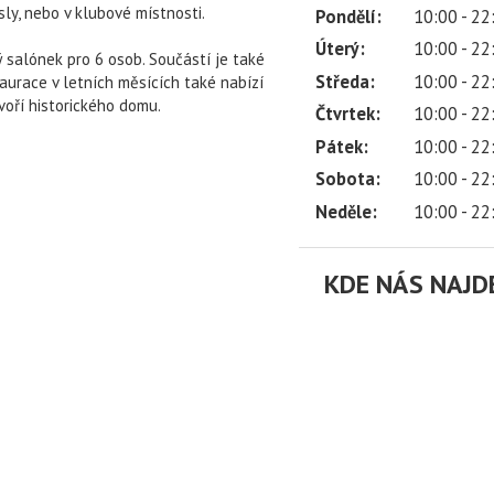
sly, nebo v klubové místnosti.
Pondělí:
10:00 - 22
Úterý:
10:00 - 22
ý salónek pro 6 osob. Součástí je také
Středa:
10:00 - 22
taurace v letních měsících také nabízí
oří historického domu.
Čtvrtek:
10:00 - 22
Pátek:
10:00 - 22
Sobota:
10:00 - 22
Neděle:
10:00 - 22
KDE NÁS NAJD