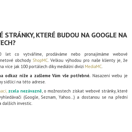
É STRÁNKY, KTERÉ BUDOU NA GOOGLE NA
TECH?
 let co vytváříme, prodáváme nebo pronajímáme webové
rnetové obchody
ShopMC
. Velkou výhodou pro naše klienty je, že
 více jak 100 portálech díky mediální divizi
MediaMC
.
na odkaz níže a zašleme Vám vše potřebné.
Nasazení webu je
y sídlící na této adrese.
ací,
zcela nezávazně
, o možnostech získat webové stránky, které
hledávači (Google, Seznam, Yahoo...) a dostanou se na přední
 dalších investic.