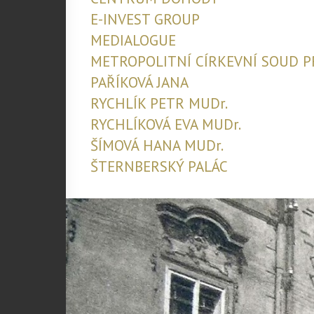
E-INVEST GROUP
MEDIALOGUE
METROPOLITNÍ CÍRKEVNÍ SOUD 
PAŘÍKOVÁ JANA
RYCHLÍK PETR MUDr.
RYCHLÍKOVÁ EVA MUDr.
ŠÍMOVÁ HANA MUDr.
ŠTERNBERSKÝ PALÁC