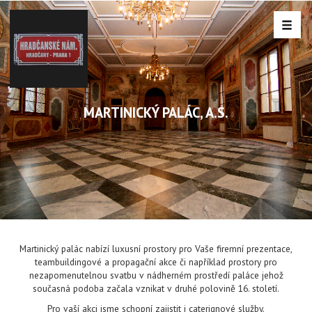
MARTINICKÝ PALÁC, A.S.
Martinický palác nabízí luxusní prostory pro Vaše firemní prezentace,
teambuildingové a propagační akce či například prostory pro
nezapomenutelnou svatbu v nádherném prostředí paláce jehož
současná podoba začala vznikat v druhé polovině 16. století.
Pro vaší akci jsme schopní zajistit i caterignové služby.