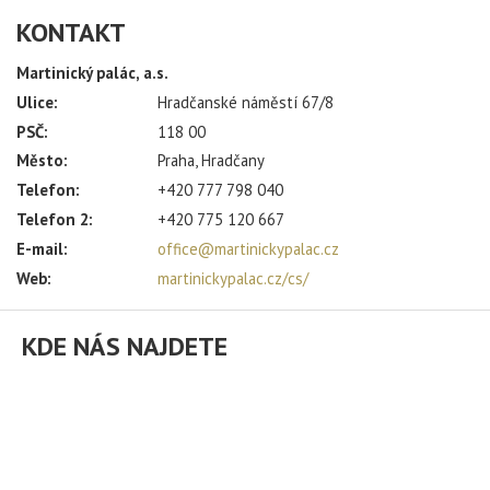
KONTAKT
Martinický palác, a.s.
Ulice:
Hradčanské náměstí 67/8
PSČ:
118 00
Město:
Praha, Hradčany
Telefon:
+420 777 798 040
ÍLAT NOVINKY Z
Telefon 2:
+420 775 120 667
CH ULIC
E-mail:
office@martinickypalac.cz
Web:
martinickypalac.cz/cs/
váš email
KDE NÁS NAJDETE