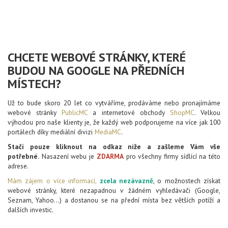
CHCETE WEBOVÉ STRÁNKY, KTERÉ
BUDOU NA GOOGLE NA PŘEDNÍCH
MÍSTECH?
Už to bude skoro 20 let co vytváříme, prodáváme nebo pronajímáme
webové stránky
PublicMC
a internetové obchody
ShopMC
. Velkou
výhodou pro naše klienty je, že každý web podporujeme na více jak 100
portálech díky mediální divizi
MediaMC
.
Stačí pouze kliknout na odkaz níže a zašleme Vám vše
potřebné.
Nasazení webu je
ZDARMA
pro všechny firmy sídlící na této
adrese.
Mám zájem o více informací,
zcela nezávazně
, o možnostech získat
webové stránky, které nezapadnou v žádném vyhledávači (Google,
Seznam, Yahoo...) a dostanou se na přední místa bez větších potíží a
dalších investic.