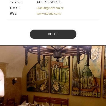
Telefon:
+420 220 511 191
E-mail:
ulabuti@seznam.cz
Web:
www.ulabuti.com/
DETAIL