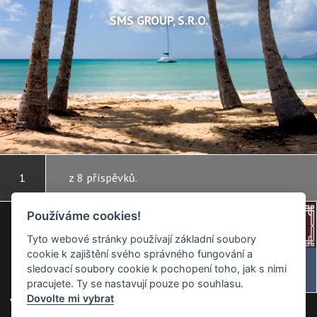
SMS GROUP, S.R.O.
1
z 8 příspěvků.
Používáme cookies!
Tyto webové stránky používají základní soubory
cookie k zajištění svého správného fungování a
sledovací soubory cookie k pochopení toho, jak s nimi
pracujete. Ty se nastavují pouze po souhlasu.
NAKUPOVÁNÍ A ZÁBAVA NA
Dovolte mi vybrat
Volné byty v této ulici -
Prodej
/
Pronájem