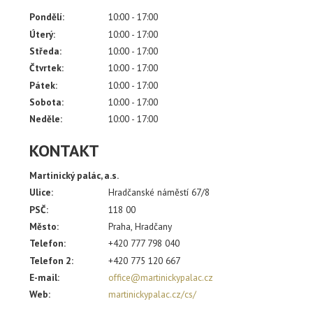
Pondělí:
10:00 - 17:00
Úterý:
10:00 - 17:00
Středa:
10:00 - 17:00
Čtvrtek:
10:00 - 17:00
Pátek:
10:00 - 17:00
Sobota:
10:00 - 17:00
Neděle:
10:00 - 17:00
KONTAKT
Martinický palác, a.s.
Ulice:
Hradčanské náměstí 67/8
PSČ:
118 00
Město:
Praha, Hradčany
Telefon:
+420 777 798 040
Telefon 2:
+420 775 120 667
E-mail:
office@martinickypalac.cz
Web:
martinickypalac.cz/cs/