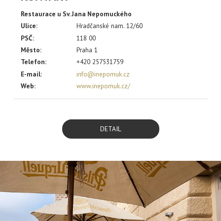
Restaurace u Sv. Jana Nepomuckého
Ulice:
Hradčanské nam. 12/60
PSČ:
118 00
Město:
Praha 1
Telefon:
+420 257531759
E-mail:
info@inepomuk.cz
Web:
www.inepomuk.cz/
DETAIL