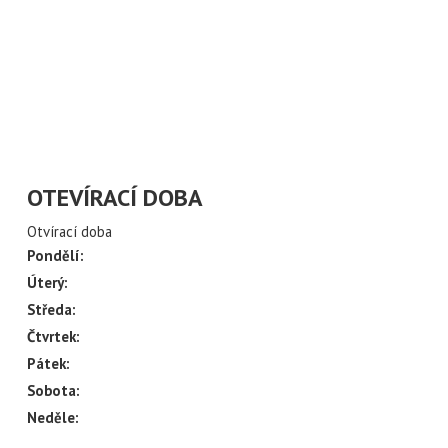
ÍLAT NOVINKY Z
CH ULIC
váš email
OTEVÍRACÍ DOBA
Otvírací doba
Pondělí:
Úterý:
Středa:
Čtvrtek:
Pátek:
Sobota:
Neděle: