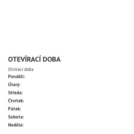
ÍLAT NOVINKY Z
CH ULIC
váš email
OTEVÍRACÍ DOBA
Otvírací doba
Pondělí:
Úterý:
Středa:
Čtvrtek:
Pátek:
Sobota:
Neděle: