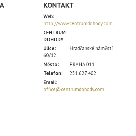
BA
KONTAKT
Web:
http://www.centrumdohody.com
CENTRUM
DOHODY
Ulice:
Hradčanské náměstí
60/12
Město:
PRAHA 011
Telefon:
251 627 402
Email:
office@centrumdohody.com